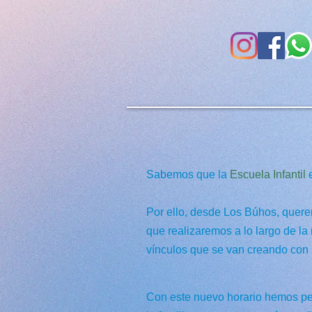
Tiempo d
Sabemos que la
Escuela Infantil
e
Por ello, desde Los Búhos, quere
que realizaremos a lo largo de l
vínculos que se van creando co
Con este nuevo horario hemos p